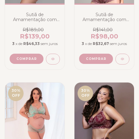
Sutiã de
Sutiã de
Amamentação com
Amamentação com
Calcinha em Renda
Calcinha Elegance em
Branca Elegance
Renda Marsala com
R$189,00
R$141,00
Glamour
Champanhe
R$139,00
R$98,00
3
x de
R$46,33
sem juros
3
x de
R$32,67
sem juros
COMPRAR
COMPRAR
30
%
30
%
OFF
OFF