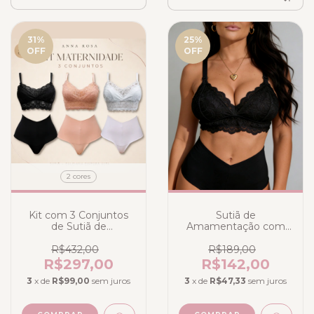
31
%
25
%
OFF
OFF
2 cores
Kit com 3 Conjuntos
Sutiã de
de Sutiã de
Amamentação com
Amamentação com
Calcinha Alta Preto
Calcinha Pós-Parto
R$432,00
R$189,00
Acinturada
R$297,00
R$142,00
3
x de
R$99,00
sem juros
3
x de
R$47,33
sem juros