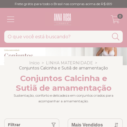
Frete grátis para todo o Brasil nas compras acima de R$ 699
0
Início
>
LINHA MATERNIDADE
>
Conjuntos Calcinha e Sutiã de amamentação
Conjuntos Calcinha e
Sutiã de amamentação
Sustentação, conforto e delicadeza em conjuntos criados para
acompanhar a amamentação.
Filtrar