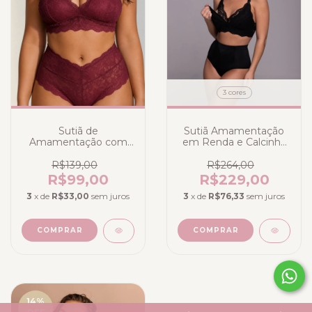
3 cores
Sutiã de
Sutiã Amamentação
Amamentação com
em Renda e Calcinha
Calcinha em Renda
Maternity Liebe
Marsala
(PRONTA ENTREGA) -
R$139,00
R$264,00
413400
R$99,00
R$229,00
3
x de
R$33,00
sem juros
3
x de
R$76,33
sem juros
COMPRAR
COMPRAR
14
%