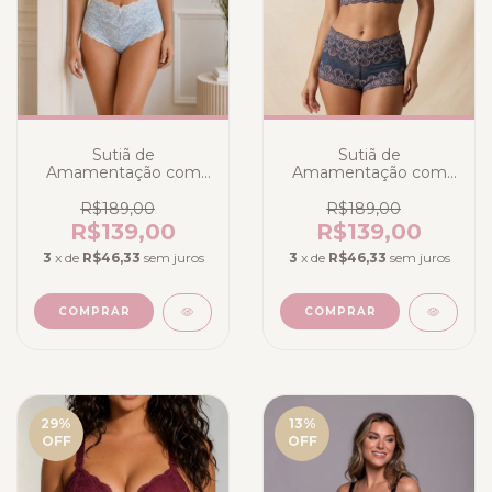
Sutiã de
Sutiã de
Amamentação com
Amamentação com
Calcinha na renda Azul
Calcinha em Renda
Claro com Branco
Azul Marinho Bicolor
R$189,00
R$189,00
R$139,00
R$139,00
3
x de
R$46,33
sem juros
3
x de
R$46,33
sem juros
COMPRAR
COMPRAR
29
%
13
%
OFF
OFF