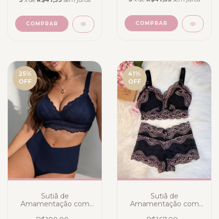
COMPRAR
COMPRAR
25
%
41
%
OFF
OFF
Sutiã de
Sutiã de
Amamentação com
Amamentação com
Calcinha Alta Azul
Calcinha Elegance