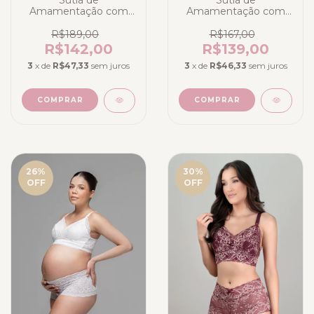
Amamentação com
Amamentação com
Calcinha Alta Rosé
Calcinha em Renda
Preta Elegance
R$189,00
R$167,00
Glamour
R$142,00
R$139,00
3
x de
R$47,33
sem juros
3
x de
R$46,33
sem juros
COMPRAR
COMPRAR
26
%
30
%
OFF
OFF