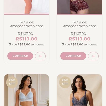
Sutiã de
Sutiã de
Amamentação com
Amamentação com
Calcinha na renda
Calcinha Elegance
Verde água com Rosé
Magnific em Renda
R$167,00
R$167,00
Marsala com
R$117,00
R$117,00
Champanhe
3
x de
R$39,00
sem juros
3
x de
R$39,00
sem juros
COMPRAR
COMPRAR
26
%
26
%
OFF
OFF