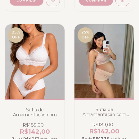
COMPRAR
COMPRAR
25
%
25
%
OFF
OFF
Sutiã de
Sutiã de
Amamentação com
Amamentação com
Calcinha Alta Nude
Calcinha Alta Branco
R$189,00
R$189,00
R$142,00
R$142,00
3
x de
R$47,33
sem juros
3
x de
R$47,33
sem juros